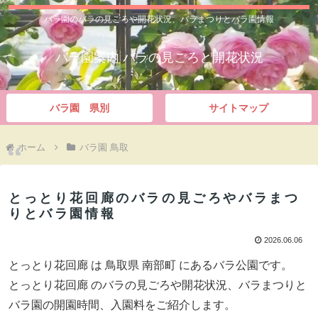
バラ園のバラの見ごろや開花状況、バラまつりとバラ園情報
バラ園案内 バラの見ごろと開花状況
バラ園 県別
サイトマップ
ホーム
バラ園 鳥取
とっとり花回廊のバラの見ごろやバラまつ
りとバラ園情報
2026.06.06
とっとり花回廊 は 鳥取県 南部町 にあるバラ公園です。
とっとり花回廊 のバラの見ごろや開花状況、バラまつりと
バラ園の開園時間、入園料をご紹介します。