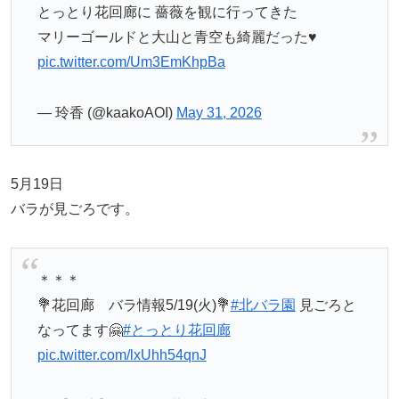
とっとり花回廊に 薔薇を観に行ってきた
マリーゴールドと大山と青空も綺麗だった♥️
pic.twitter.com/Um3EmKhpBa
— 玲香 (@kaakoAOI)
May 31, 2026
5月19日
バラが見ごろです。
＊＊＊
💐花回廊 バラ情報5/19(火)💐
#北バラ園
見ごろと
なってます🤗
#とっとり花回廊
pic.twitter.com/lxUhh54qnJ