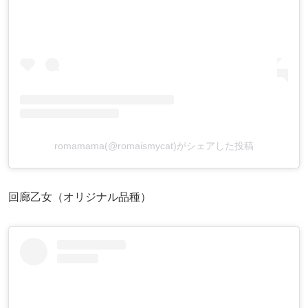
romamama(@romaismycat)がシェアした投稿
回廊乙女（オリジナル品種）