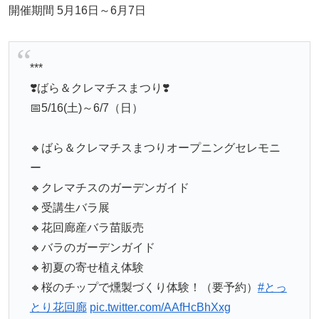
開催期間 5月16日～6月7日
***
❣️ばら＆クレマチスまつり❣️
📅5/16(土)～6/7（日）
🔸ばら＆クレマチスまつりオープニングセレモニ
ー
🔸クレマチスのガーデンガイド
🔸受講生バラ展
🔸花回廊産バラ苗販売
🔸バラのガーデンガイド
🔸初夏の寄せ植え体験
🔸桜のチップで燻製づくり体験！（要予約）
#とっ
とり花回廊
pic.twitter.com/AAfHcBhXxg