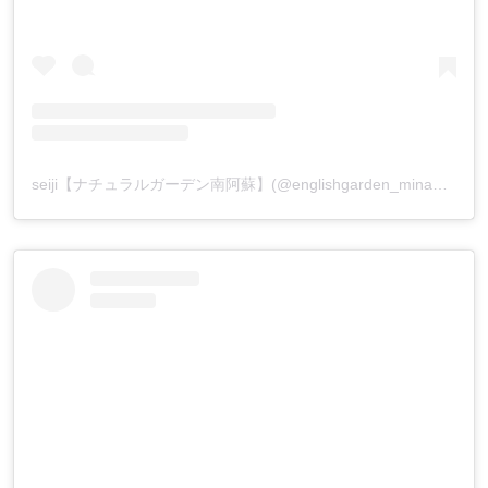
seiji【ナチュラルガーデン南阿蘇】(@englishgarden_minamiaso)がシェアした投稿