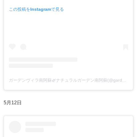
この投稿をInstagramで見る
ガーデンヴィラ南阿蘇🌿ナチュラルガーデン南阿蘇(@gardenvilla_minamiaso)がシェアした投稿
5月12日