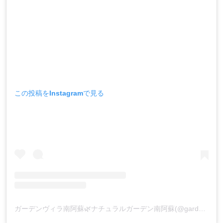
この投稿をInstagramで見る
ガーデンヴィラ南阿蘇🌿ナチュラルガーデン南阿蘇(@gardenvilla_minamiaso)がシェアした投稿