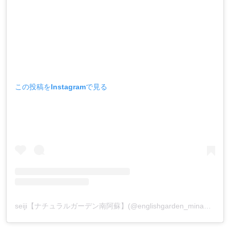
この投稿をInstagramで見る
seiji【ナチュラルガーデン南阿蘇】(@englishgarden_minamiaso)がシェアした投稿