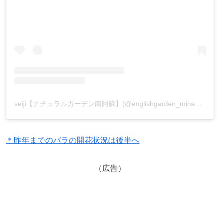
seiji【ナチュラルガーデン南阿蘇】(@englishgarden_minamiaso)がシェアした投稿
＊昨年までのバラの開花状況は後半へ
（広告）