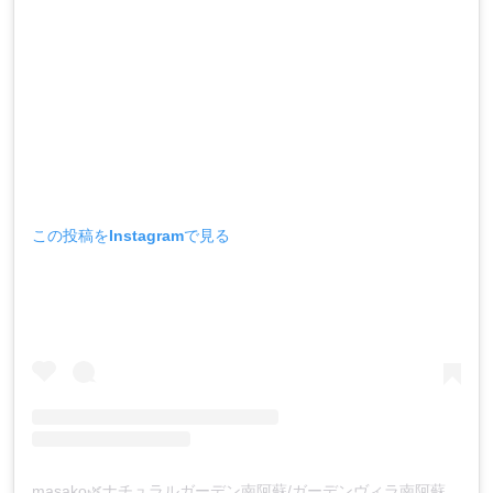
この投稿をInstagramで見る
masako🌿ナチュラルガーデン南阿蘇/ガーデンヴィラ南阿蘇(@naturalgarden_minamiaso)がシェアした投稿