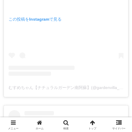
この投稿をInstagramで見る
むすめちゃん【ナチュラルガーデン南阿蘇】(@gardenvilla_minamiaso)がシェアした投稿
メニュー
ホーム
検索
トップ
サイドバー