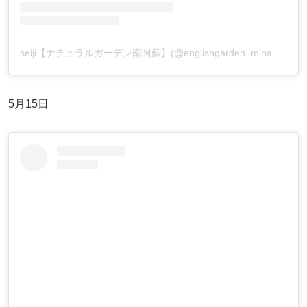
seiji【ナチュラルガーデン南阿蘇】(@englishgarden_minamiaso)がシェアした投稿
5月15日