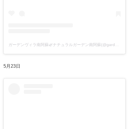
ガーデンヴィラ南阿蘇🌿ナチュラルガーデン南阿蘇(@gardenvilla_minamiaso)がシェアした投稿
5月23日