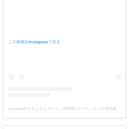
この投稿をInstagramで見る
masako🌿ナチュラルガーデン南阿蘇/ガーデンヴィラ南阿蘇(@naturalgarden_minamiaso)がシェアした投稿