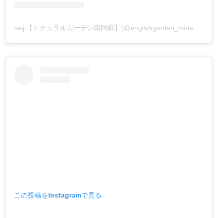
seiji【ナチュラルガーデン南阿蘇】(@englishgarden_minamiaso)がシェアした投稿
この投稿をInstagramで見る