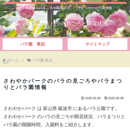
バラ園のバラの見ごろや開花状況、バラまつりとバラ園情報
バラ園案内 バラの見ごろと開花状況
バラ園 県別
サイトマップ
ホーム
バラ園 富山
さわやかパークのバラの見ごろやバラまつ
りとバラ園情報
2026.06.06
2026.06.08
さわやかパーク は 富山県 砺波市 にあるバラ公園です。
さわやかパーク のバラの見ごろや開花状況、バラまつりと
バラ園の開園時間、入園料をご紹介します。