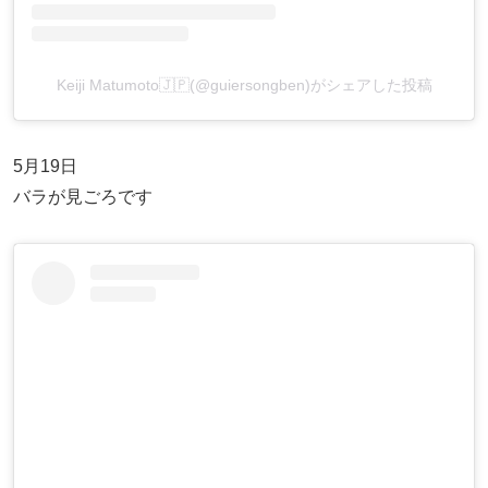
Keiji Matumoto🇯🇵(@guiersongben)がシェアした投稿
5月19日
バラが見ごろです