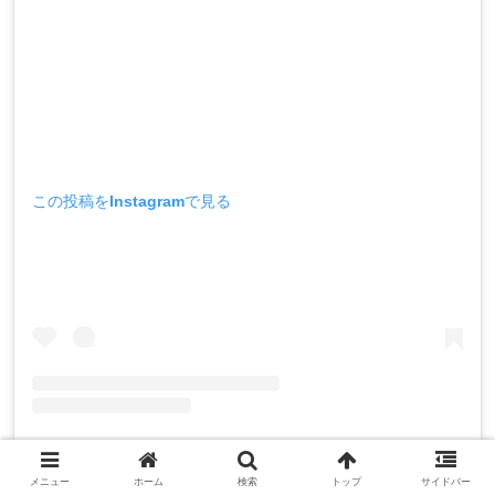
この投稿をInstagramで見る
まちこ ママ(@machiko.mama)がシェアした投稿
メニュー
ホーム
検索
トップ
サイドバー