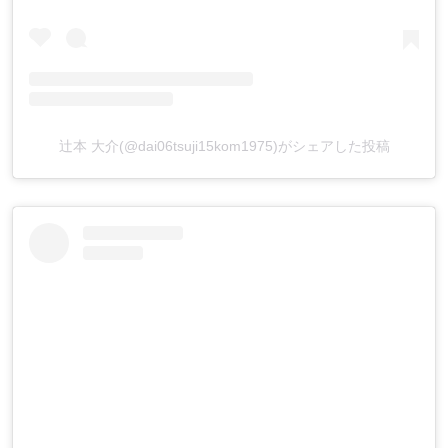
辻本 大介(@dai06tsuji15kom1975)がシェアした投稿