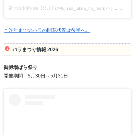
富士山樹空の森【公式】(@fujisan_jukuu_no_mori)がシェアした投稿
＊昨年までのバラの開花状況は後半へ。
バラまつり情報 2026
御殿場ばら祭り
開催期間 5月30日～5月31日