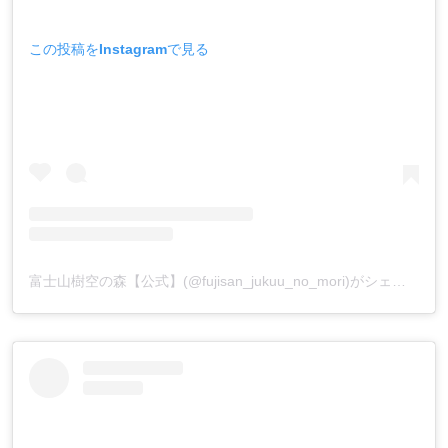
この投稿をInstagramで見る
富士山樹空の森【公式】(@fujisan_jukuu_no_mori)がシェアした投稿