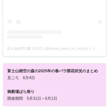
富士山樹空の森【公式】(@fujisan_jukuu_no_mori)がシェアした投稿
富士山樹空の森の2025年の春バラ開花状況のまとめ
見ごろ 6月4日
御殿場ばら祭り
開催期間 5月31日～6月1日