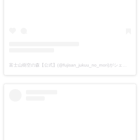
富士山樹空の森【公式】(@fujisan_jukuu_no_mori)がシェアした投稿