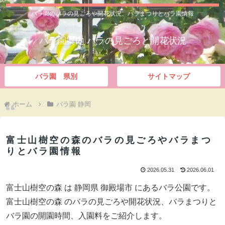
バラ園のバラの見ごろや開花状況、バラまつりとバラ園情報
バラ園案内 バラの見ごろと開花状況
バラ園 県別
サイトマップ
ホーム
バラ園 静岡
富士山樹空の森のバラの見ごろやバラまつ
りとバラ園情報
2026.05.31
2026.06.01
富士山樹空の森 は 静岡県 御殿場市 にあるバラ公園です。
富士山樹空の森 のバラの見ごろや開花状況、バラまつりと
バラ園の開園時間、入園料をご紹介します。