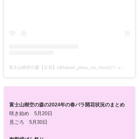
富士山樹空の森【公式】(@fujisan_jukuu_no_mori)がシェアした投稿
富士山樹空の森の2024年の春バラ開花状況のまとめ
咲き始め 5月20日
見ごろ 5月30日