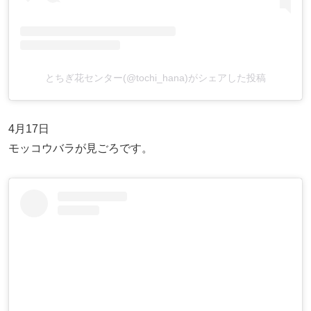
とちぎ花センター(@tochi_hana)がシェアした投稿
4月17日
モッコウバラが見ごろです。