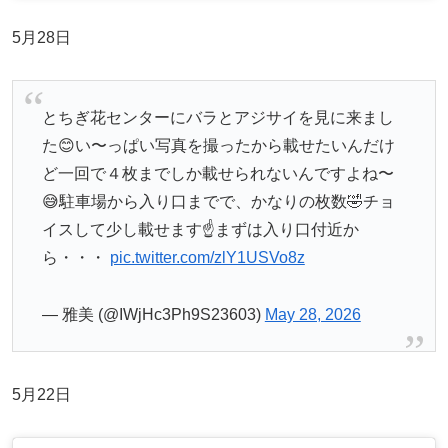
5月28日
とちぎ花センターにバラとアジサイを見に来まし
た😊い〜っぱい写真を撮ったから載せたいんだけ
ど一回で４枚までしか載せられないんですよね〜
😅駐車場から入り口までで、かなりの枚数🤣チョ
イスして少し載せます☝️まずは入り口付近か
ら・・・
pic.twitter.com/zlY1USVo8z
— 雅美 (@IWjHc3Ph9S23603)
May 28, 2026
5月22日