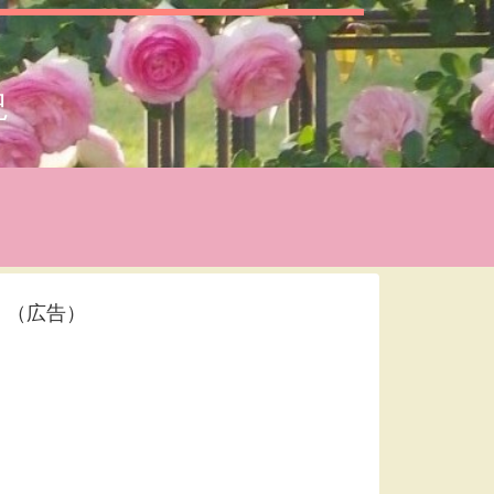
況
（広告）