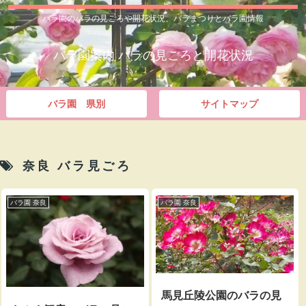
バラ園のバラの見ごろや開花状況、バラまつりとバラ園情報
バラ園案内 バラの見ごろと開花状況
バラ園 県別
サイトマップ
奈良 バラ見ごろ
バラ園 奈良
バラ園 奈良
馬見丘陵公園のバラの見