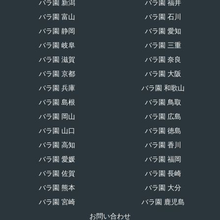
バラ園 新潟
バラ園 福井
バラ園 富山
バラ園 石川
バラ園 静岡
バラ園 愛知
バラ園 岐阜
バラ園 三重
バラ園 滋賀
バラ園 奈良
バラ園 京都
バラ園 大阪
バラ園 兵庫
バラ園 和歌山
バラ園 島根
バラ園 鳥取
バラ園 岡山
バラ園 広島
バラ園 山口
バラ園 徳島
バラ園 高知
バラ園 香川
バラ園 愛媛
バラ園 福岡
バラ園 佐賀
バラ園 長崎
バラ園 熊本
バラ園 大分
バラ園 宮崎
バラ園 鹿児島
お問い合わせ