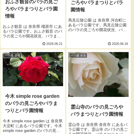
おふさ観音のバラの見ご
ごろやバラまつりとバラ
ろやバラまつりとバラ園
園情報
情報
馬見丘陵公園 は 奈良県 河合町に
あるバラ公園です。馬見丘陵公園
おふさ観音 は 奈良県 橿原市 にあ
のバラの見ごろや開花状況、バラ
るバラ公園です。おふさ観音 のバ
まつりとバラ園の開園時間、入園
ラの見ごろや開花状況、バラまつ
料をご紹介します。
りとバラ園の開園時間、入園料を
2026.06.21
2026.06.16
ご紹介します。
バラ園 奈良
バラ園 奈良
今木 simple rose garden
のバラの見ごろやバラま
霊山寺のバラの見ごろや
つりとバラ園情報
バラまつりとバラ園情報
今木 simple rose garden は 奈良県
霊山寺 は 奈良県 奈良市 にあるバ
大淀町 にあるバラ公園です。今木
ラ公園です。霊山寺 のバラの見ご
simple rose garden のバラの見ご