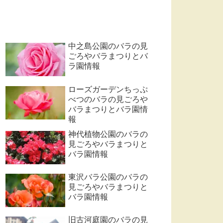
中之島公園のバラの見
ごろやバラまつりとバ
ラ園情報
ローズガーデンちっぷ
べつのバラの見ごろや
バラまつりとバラ園情
報
神代植物公園のバラの
見ごろやバラまつりと
バラ園情報
東沢バラ公園のバラの
見ごろやバラまつりと
バラ園情報
旧古河庭園のバラの見