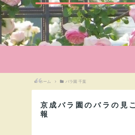
ホーム
バラ園 千葉
京成バラ園のバラの見
報