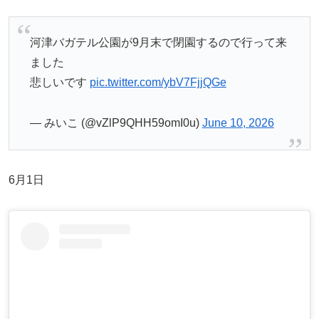
河津バガテル公園が9月末で閉園するので行って来
ました
悲しいです
pic.twitter.com/ybV7FjjQGe
— みいこ (@vZlP9QHH59omI0u)
June 10, 2026
6月1日