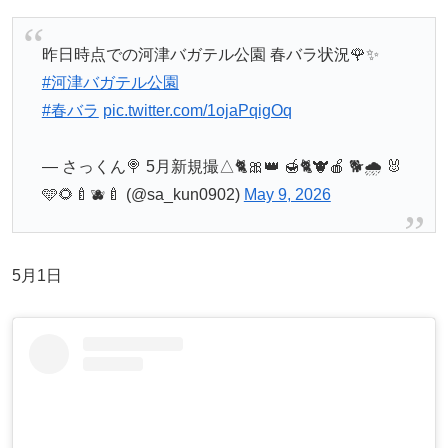
昨日時点での河津バガテル公園 春バラ状況🌹✨
#河津バガテル公園
#春バラ
pic.twitter.com/1ojaPqigOq
— さっくん🍭 5月新規撮△🐈🎀👑 🍯🐈🐮🍎 🐕🌧 🐰
🩵🌻🍼🫐🍼 (@sa_kun0902)
May 9, 2026
5月1日