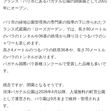
フランス・パリ市にあるバガテル公園の姉妹園として2001
年にオープン。
パリ市の緑地公園管理局の専門家の指導の下に作られたフ
ランス式庭園の「ローズガーデン」では、長さ80メートル
のバラのトンネルや36基の鉄塔から降り注ぐつるバラのシ
ャワーも楽しめます。
高さ4メートルのつるバラの鉄塔36本や、長さ70メートル
のバラのトンネルがあります。
バガテル国際バラ新種コンクールで受賞した品種も多いで
す。
残念ですが、閉園となるそうです。
河津バガテル公園は2026年4月以降、入場無料の町営公園
として運営され、バラ園は9月末まで維持・管理されま
す。