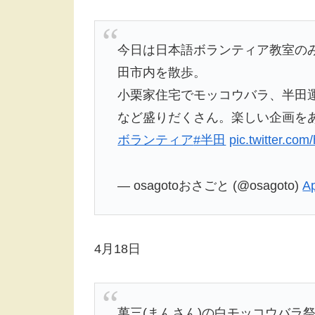
今日は日本語ボランティア教室の
田市内を散歩。
小栗家住宅でモッコウバラ、半田運
など盛りだくさん。楽しい企画を
ボランティア
#半田
pic.twitter.co
— osagotoおさごと (@osagoto)
Ap
4月18日
萬三(まんさん)の白モッコウバラ祭