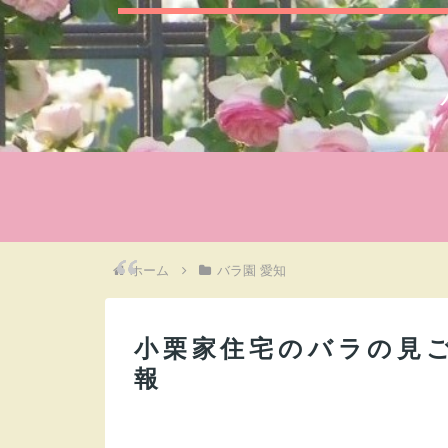
ホーム
バラ園 愛知
小栗家住宅のバラの見
報