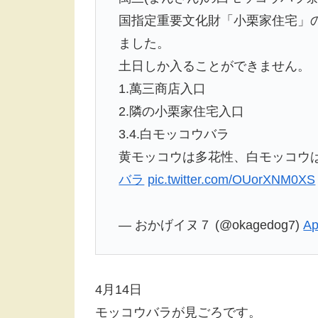
国指定重要文化財「小栗家住宅」
ました。
土日しか入ることができません。
1.萬三商店入口
2.隣の小栗家住宅入口
3.4.白モッコウバラ
黄モッコウは多花性、白モッコウ
バラ
pic.twitter.com/OUorXNM0XS
— おかげイヌ７ (@okagedog7)
Ap
4月14日
モッコウバラが見ごろです。