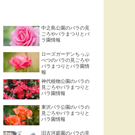
中之島公園のバラの見
ごろやバラまつりとバ
ラ園情報
ローズガーデンちっぷ
べつのバラの見ごろや
バラまつりとバラ園情
報
神代植物公園のバラの
見ごろやバラまつりと
バラ園情報
東沢バラ公園のバラの
見ごろやバラまつりと
バラ園情報
旧古河庭園のバラの見