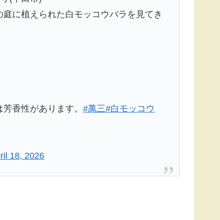
の庭に植えられた白モッコウバラを見てき
は芳香性があります。
#萬三
#白モッコウ
ril 18, 2026