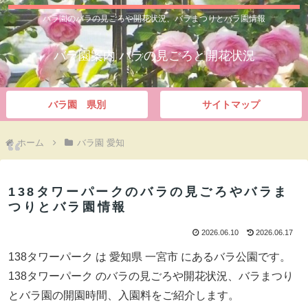
バラ園のバラの見ごろや開花状況、バラまつりとバラ園情報
バラ園案内 バラの見ごろと開花状況
バラ園 県別
サイトマップ
ホーム
バラ園 愛知
138タワーパークのバラの見ごろやバラま
つりとバラ園情報
2026.06.10
2026.06.17
138タワーパーク は 愛知県 一宮市 にあるバラ公園です。
138タワーパーク のバラの見ごろや開花状況、バラまつり
とバラ園の開園時間、入園料をご紹介します。