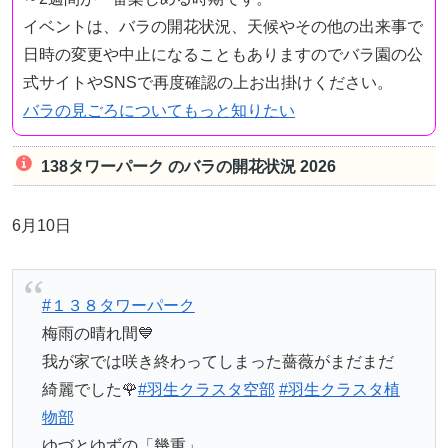
イベントは、バラの開花状況、天候やその他の出来事で
日時の変更や中止になることもありますのでバラ園の公
式サイトやSNSで再度確認の上お出掛けください。
バラの見ごろについてもっと知りたい
138タワーパーク のバラの開花状況 2026
6月10日
#１３８タワーパーク
梅雨の晴れ間💙
我が家では咲き終わってしまった薔薇がまだまだ
綺麗でした🌹
#羽生クラスタ空部
#羽生クラスタ植
物部
ゆづとゆずの「幾重」