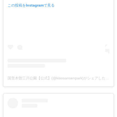
この投稿をInstagramで見る
国営木曽三川公園【公式】(@kisosansenpark)がシェアした投稿