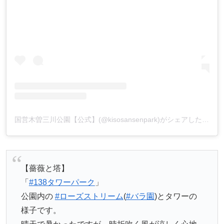
国営木曽三川公園【公式】(@kisosansenpark)がシェアした投稿
【薔薇と塔】
「
#138タワーパーク
」
公園内の
#ローズストリーム
(
#バラ園
)とタワーの
様子です。