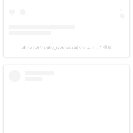
Shiho Ito(@shiho_ryouhousai)がシェアした投稿