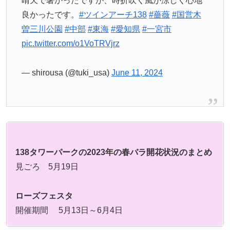
晴天で暑かったですが、時折吹く風が涼しく心地
良かったです。
#ツインアーチ138
#薔薇
#国営木
曽三川公園
#中部
#東海
#愛知県
#一宮市
pic.twitter.com/o1VoTRVjrz
— shirousa (@tuki_usa)
June 11, 2024
138タワーパークの2023年の春バラ開花状況のまとめ
見ごろ 5月19日
ローズフェスタ
開催期間 5月13日～6月4日