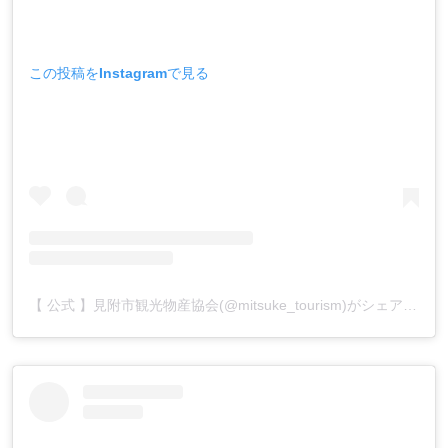
この投稿をInstagramで見る
【 公式 】見附市観光物産協会(@mitsuke_tourism)がシェアした投稿