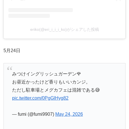
eriko(@eri_i_i_i_ko)がシェアした投稿
5月24日
みつけイングリッシュガーデン🌹
お昼近かったけど香りもいいカンジ。
ただし駐車場とメグカフェは混雑である😅
pic.twitter.com/0PgGlHyg82
— fumi (@fumi9907)
May 24, 2026