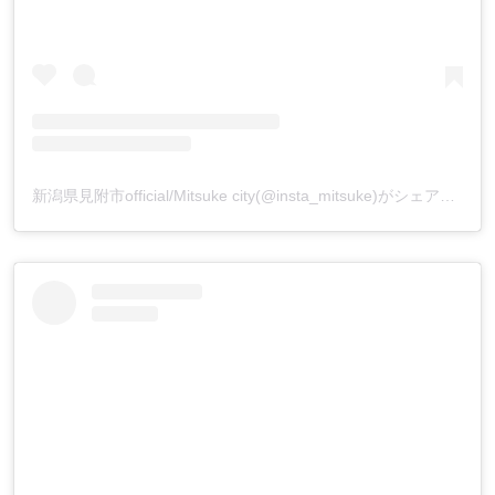
新潟県見附市official/Mitsuke city(@insta_mitsuke)がシェアした投稿