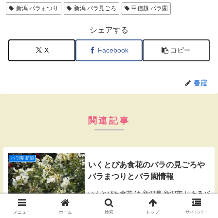
新潟 バラまつり
新潟 バラ見ごろ
甲信越 バラ園
シェアする
X
Facebook
コピー
春霞
関連記事
バラ園 新潟
いくとぴあ食花のバラの見ごろや
バラまつりとバラ園情報
いくとぴあ食花 は 新潟県 新潟市 にあるバ
ラ公園です。いくとぴあ食花 のバラの見ご
ろや開花状況、バラまつりとバラ園の開園
メニュー
ホーム
検索
トップ
サイドバー
時間、入園料をご紹介します。