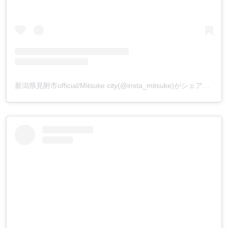
新潟県見附市official/Mitsuke city(@insta_mitsuke)がシェアした投稿