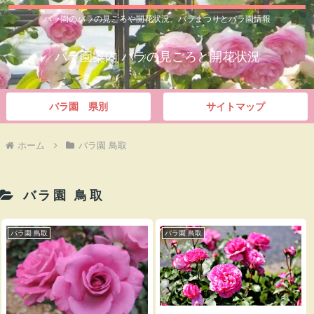
バラ園のバラの見ごろや開花状況、バラまつりとバラ園情報
バラ園案内 バラの見ごろと開花状況
バラ園 県別
サイトマップ
ホーム
バラ園 鳥取
バラ園 鳥取
バラ園 鳥取
バラ園 鳥取