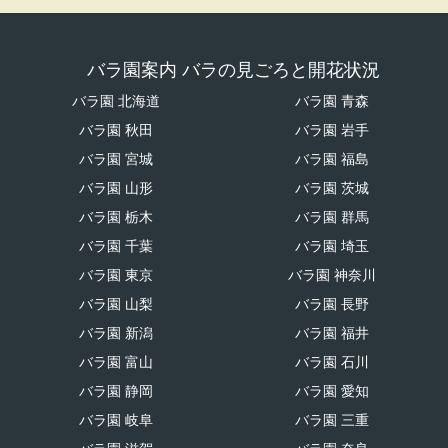
バラ園案内 バラの見ごろと開花状況
バラ園 北海道
バラ園 青森
バラ園 秋田
バラ園 岩手
バラ園 宮城
バラ園 福島
バラ園 山形
バラ園 茨城
バラ園 栃木
バラ園 群馬
バラ園 千葉
バラ園 埼玉
バラ園 東京
バラ園 神奈川
バラ園 山梨
バラ園 長野
バラ園 新潟
バラ園 福井
バラ園 富山
バラ園 石川
バラ園 静岡
バラ園 愛知
バラ園 岐阜
バラ園 三重