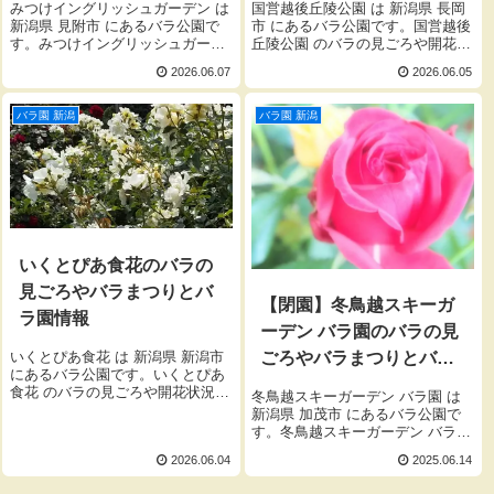
みつけイングリッシュガーデン は
国営越後丘陵公園 は 新潟県 長岡
新潟県 見附市 にあるバラ公園で
市 にあるバラ公園です。国営越後
す。みつけイングリッシュガーデ
丘陵公園 のバラの見ごろや開花状
ン のバラの見ごろや開花状況、バ
況、バラまつりとバラ園の開園時
2026.06.07
2026.06.05
ラまつりとバラ園の開園時間、入
間、入園料をご紹介します。
園料をご紹介します。
バラ園 新潟
バラ園 新潟
いくとぴあ食花のバラの
見ごろやバラまつりとバ
【閉園】冬鳥越スキーガ
ラ園情報
ーデン バラ園のバラの見
いくとぴあ食花 は 新潟県 新潟市
ごろやバラまつりとバラ
にあるバラ公園です。いくとぴあ
園情報
食花 のバラの見ごろや開花状況、
冬鳥越スキーガーデン バラ園 は
バラまつりとバラ園の開園時間、
新潟県 加茂市 にあるバラ公園で
入園料をご紹介します。
す。冬鳥越スキーガーデン バラ園
のバラの見ごろや開花状況、バラ
2026.06.04
2025.06.14
まつりとバラ園の開園時間、入園
料をご紹介します。