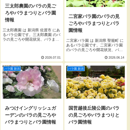
三太郎農園のバラの見ご
ろやバラまつりとバラ園
二宮家バラ園のバラの見
情報
ごろやバラまつりとバラ
三太郎農園 は 新潟県 佐渡市 にあ
園情報
るバラ公園です。三太郎農園 のバ
ラの見ごろや開花状況、バラまつ
二宮家バラ園 は 新潟県 聖籠町 に
りとバラ園の開園時間、入園料を
あるバラ公園です。二宮家バラ園
ご紹介します。
のバラの見ごろや開花状況、バラ
まつりとバラ園の開園時間、入園
2026.07.01
2026.06.14
料をご紹介します。
バラ園 新潟
バラ園 新潟
みつけイングリッシュガ
国営越後丘陵公園のバラ
ーデンのバラの見ごろや
の見ごろやバラまつりと
バラまつりとバラ園情報
バラ園情報