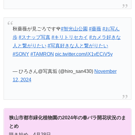
秋薔薇が見ごろです🌹
#智光山公園
#薔薇
#お写ん
歩
#スナップ写真
#キリトリセカイ
#カメラ好きな
人と繋がりたい
#写真好きな人と繋がりたい
#SONY
#TAMRON
pic.twitter.com/iX1vECiV5y
— ひろさん@写真垢 (@hiro_san430)
November
12, 2024
狭山市都市緑化植物園の2024年の春バラ開花状況のま
とめ
咲き始め 4月28日