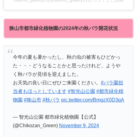
Davinci_gallery21(@davinci_gallery21)がシェアした投稿
狭山市都市緑化植物園の2024年の秋バラ開花状況
今年の夏も暑かったし、秋の虫の被害もひどかっ
た・・・どうなることかと思ったけれど、ようや
く秋バラが見頃を迎えました。
お天気の良い日にぜひご来園ください。
#バラ園担
当者もほっとしています
#智光山公園
#都市緑化植
物園
#狭山市
#秋バラ
pic.twitter.com/BmgzX0D3qA
— 智光山公園 都市緑化植物園【公式】
(@Chikozan_Green)
November 9, 2024