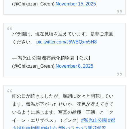
(@Chikozan_Green)
November 15, 2025
バラ園は、現在見頃を迎えています。是非ご来園
ください。
pic.twitter.com/J5WEQxm5H8
— 智光山公園 都市緑化植物園【公式】
(@Chikozan_Green)
November 8, 2025
雨の日が続きましたが、順調に次々と開花してい
ます。気温が下がったせいか、花色が冴えてきて
いるように感じます。写真の品種「王朝」と「ク
イーン・エリザベス」（ピンク）
#智光山公園
#都
市緑化植物園
#狭山市
#秋バラ
#バラ開花状況