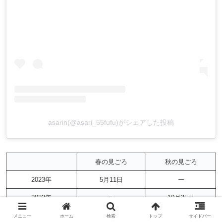
asarin(@asari_55fufu)がシェアした投稿
春の見ごろ
秋の見ごろ
2023年
5月11日
ー
2022年
ー
10月25日
2021年
ー
10月23日
メニュー
ホーム
検索
トップ
サイドバー