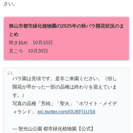
さい。
狭山市都市緑化植物園の2025年の秋バラ開花状況のま
とめ
咲き始め 10月10日
見ごろ 10月30日
バラ園は見頃です。是非ご来園ください。（但し
開花が早かった一部の品種は終わりを迎えていま
す。）
写真の品種「芳純」「聖火」「ホワイト・メイデ
ィランド」
pic.twitter.com/i0UBFI1US6
— 智光山公園 都市緑化植物園【公式】